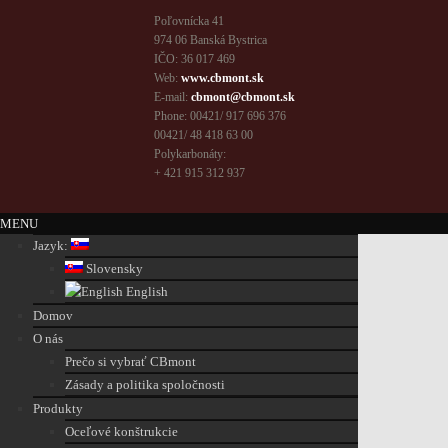
Poľovnícka 41
974 06 Banská Bystrica
IČO: 36 017 469
Web:
www.cbmont.sk
E-mail:
cbmont@cbmont.sk
Phone: 00421/ 917 696 376
00421/ 48 418 63 00
Polykarbonáty:
+ 421 915 312 937
MENU
Jazyk:
Slovensky
English
Domov
O nás
Prečo si vybrať CBmont
Zásady a politika spoločnosti
Produkty
Oceľové konštrukcie