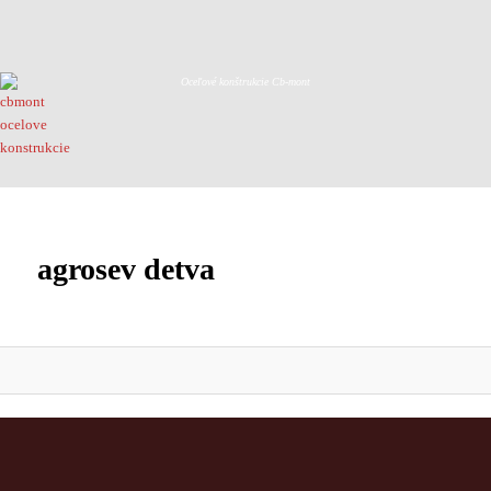
Oceľové konštrukcie Cb-mont
agrosev detva