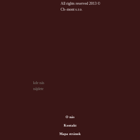
All rights reserved 2013 ©
Cb–mont s.r.o.
kde nás
nájdete
O nás
Kontakt
Mapa stránok