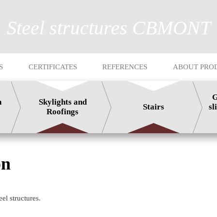
Steel structures CBMONT
S
CERTIFICATES
REFERENCES
ABOUT PRO
G
n
Skylights and
Stairs
sl
Roofings
on
el structures.