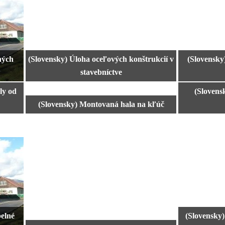
ných
(Slovensky) Úloha oceľových konštrukcií v
(Slovensky
stavebníctve
ly od
(Slovens
(Slovensky) Montovaná hala na kľúč
pelné
(Slovensky