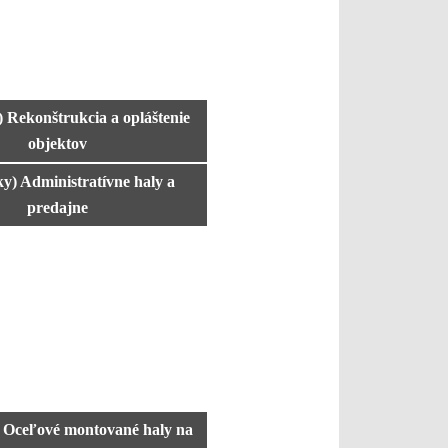
) Rekonštrukcia a opláštenie
objektov
ky) Administratívne haly a
predajne
) Oceľové montované haly na