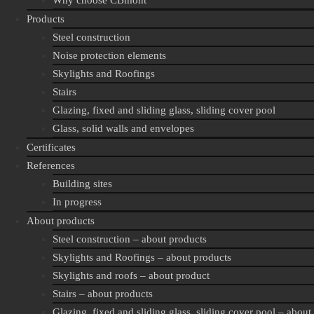
Why choose CBmont
Products
Steel construction
Noise protection elements
Skylights and Roofings
Stairs
Glazing, fixed and sliding glass, sliding cover pool
Glass, solid walls and envelopes
Certificates
References
Building sites
In progress
About products
Steel construction – about products
Skylights and Roofings – about products
Skylights and roofs – about product
Stairs – about products
Glazing, fixed and sliding glass, sliding cover pool – about