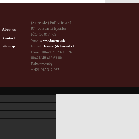
(Slovensky) Poľovnícka 41
974 06 Banská Bystrica
About us
IČO: 36 017 469
Contact
Web:
www.cbmont.sk
E-mail:
cbmont@cbmont.sk
Sitemap
Phone: 00421/ 917 696 376
00421/ 48 418 63 00
Polykarbonáty:
+ 421 915 312 937