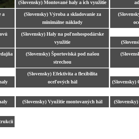
(Slovensky) Montované haly a ich využitie
ad
e a
(Slovensky) Výroba a skladovanie za
(Slovensk
minimálne náklady
oc
novú
(Slovensky) Haly na poľnohospodárske
využitie
(Slovens
edajňa
(Slovensky) Športoviská pod našou
(Slovens
strechou
(Slovensky) Efektivita a flexibilita
haly
oceľových hál
(Slovensky) 
haly
(Slovensky) Využitie montovaných hál
(Slovensky)
rukcií