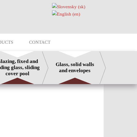
DUCTS
CONTACT
lazing, fixed and
Glass, solid walls
iding glass, sliding
and envelopes
cover pool