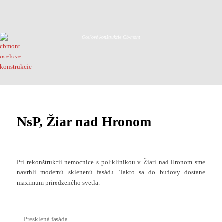
Oceľové konštrukcie Cb-mont
NsP, Žiar nad Hronom
Pri rekonštrukcii nemocnice s poliklinikou v Žiari nad Hronom sme
navrhli modernú sklenenú fasádu. Takto sa do budovy dostane
maximum prirodzeného svetla.
Presklená fasáda