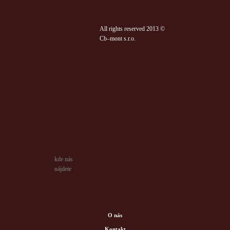
All rights reserved 2013 ©
Cb–mont s.r.o.
kde nás
nájdete
O nás
Kontakt