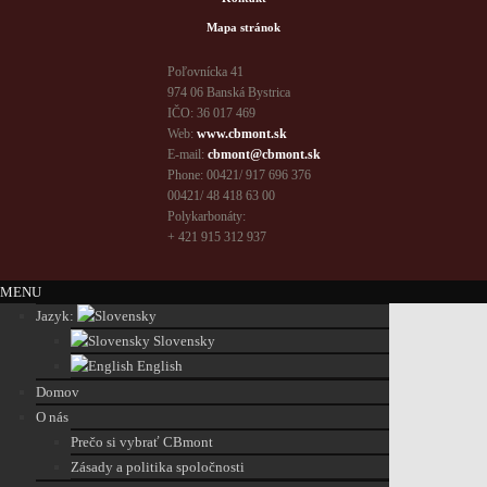
Mapa stránok
Poľovnícka 41
974 06 Banská Bystrica
IČO: 36 017 469
Web:
www.cbmont.sk
E-mail:
cbmont@cbmont.sk
Phone: 00421/ 917 696 376
00421/ 48 418 63 00
Polykarbonáty:
+ 421 915 312 937
MENU
Jazyk:
Slovensky
English
Domov
O nás
Prečo si vybrať CBmont
Zásady a politika spoločnosti